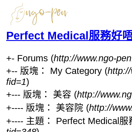
Perfect Medical服務
+- Forums (
http://www.ngo-pen
+-- 版塊： My Category (
http:
fid=1
)
+--- 版塊： 美容 (
http://www.ng
+---- 版塊： 美容院 (
http://www
+---- 主題： Perfect Medic
tid=348
)