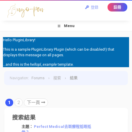
登錄
註冊
Menu
Hello PluginLibrary!
This is a sample PluginLibrary Plugin (which can be disabled!) that
displays this message on all pages.
...and this is the
hellopl_example
template.
Navigation
:
Forums
›
搜索
›
結果
1
2
下一頁
搜索結果
主題：
Perfect Medical去斑療程抵唔抵