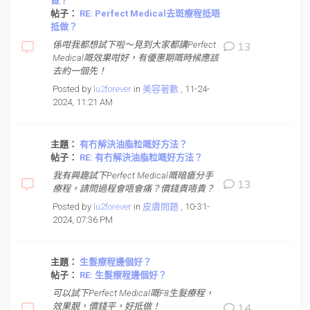
做？
帖子：
RE: Perfect Medical去斑療程抵唔
抵做？
係咁我都想試下啦～見到大家都講Perfect
13
Medical嘅效果咁好，有優惠期嘅時候應該
去約一個先！
Posted by
lu2forever
in
美容著數
, 11-24-
2024, 11:21 AM
主題：
有冇解決油脂粒嘅好方法？
帖子：
RE: 有冇解決油脂粒嘅好方法？
我有興趣試下Perfect Medical嘅暗瘡分手
13
療程，請問過程會唔會痛？價錢貴唔貴？
Posted by
lu2forever
in
皮膚問題
, 10-31-
2024, 07:36 PM
主題：
生髮療程邊個好？
帖子：
RE: 生髮療程邊個好？
可以試下Perfect Medical嘅F8生髮療程，
效果靚，價錢平，好抵做！
14