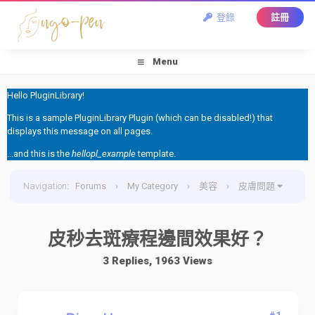
登錄
註冊
Menu
Hello PluginLibrary!
This is a sample PluginLibrary Plugin (which can be disabled!) that
displays this message on all pages.
...and this is the
hellopl_example
template.
Navigation
:
Forums
›
My Category
›
美容
›
皮膚問題
›
皮秒去斑療程邊間效果好？
皮秒去斑療程邊間效果好？
3 Replies, 1963 Views