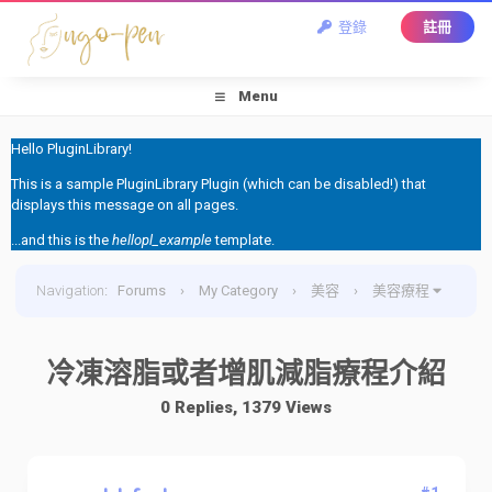
登錄
註冊
Menu
Hello PluginLibrary!
This is a sample PluginLibrary Plugin (which can be disabled!) that
displays this message on all pages.
...and this is the
hellopl_example
template.
Navigation
:
Forums
›
My Category
›
美容
›
美容療程
›
冷凍溶脂或者增肌減脂療程介紹
冷凍溶脂或者增肌減脂療程介紹
0 Replies, 1379 Views