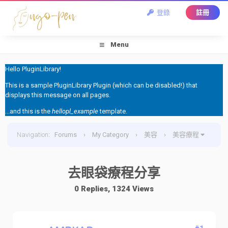
登錄
註冊
Menu
Hello PluginLibrary!
This is a sample PluginLibrary Plugin (which can be disabled!) that
displays this message on all pages.
...and this is the
hellopl_example
template.
Navigation
:
Forums
›
My Category
›
美容
›
美容療程
›
去眼袋療程分享
去眼袋療程分享
0 Replies, 1324 Views