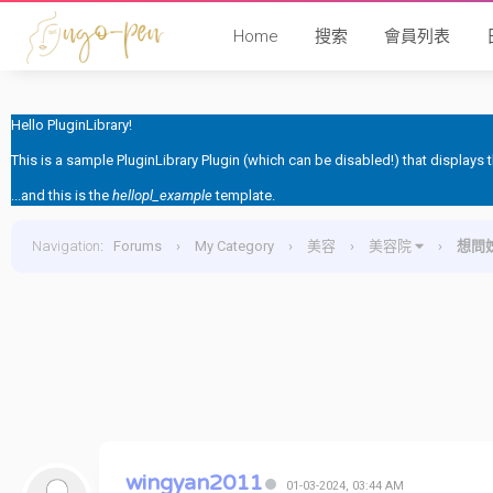
Home
搜索
會員列表
Hello PluginLibrary!
This is a sample PluginLibrary Plugin (which can be disabled!) that displays
...and this is the
hellopl_example
template.
Navigation
:
Forums
›
My Category
›
美容
›
美容院
›
想問
wingyan2011
01-03-2024, 03:44 AM