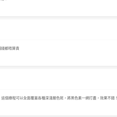
，價錢都唔算貴
皮秒去斑療程嘅，這個療程可以全面覆蓋各種深淺層色斑，將黑色素一網打盡，效果不錯