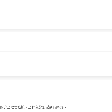
意！
？
，我遇到嘅顧問完全唔會強迫，全程我都無感到有壓力～