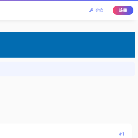
登錄
註冊
？
#1