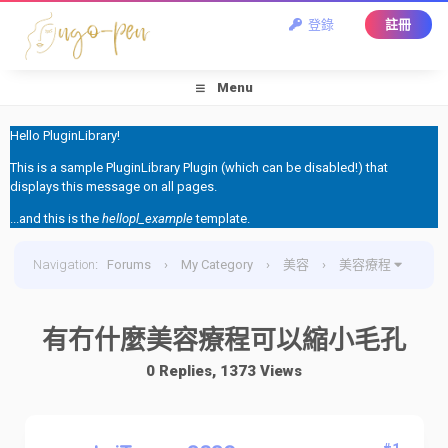
登錄
註冊
Menu
Hello PluginLibrary!
This is a sample PluginLibrary Plugin (which can be disabled!) that
displays this message on all pages.
...and this is the
hellopl_example
template.
Navigation
:
Forums
›
My Category
›
美容
›
美容療程
›
有冇什麼美容療程可以縮小毛孔
有冇什麼美容療程可以縮小毛孔
0 Replies, 1373 Views