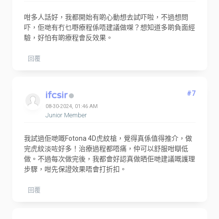
咁多人話好，我都開始有啲心動想去試吓啦，不過想問
吓，佢哋有冇乜嘢療程係唔建議做㗎？想知道多啲負面經
驗，好怕有啲療程會反效果。
回覆
ifcsir
#7
08-30-2024, 01:46 AM
Junior Member
我試過佢哋嘅Fotona 4D虎紋槍，覺得真係值得推介，做
完虎紋淡咗好多！治療過程都唔痛，仲可以舒服咁瞓低
做。不過每次做完後，我都會好認真做晒佢哋建議嘅護理
步驟，咁先保證效果唔會打折扣。
回覆