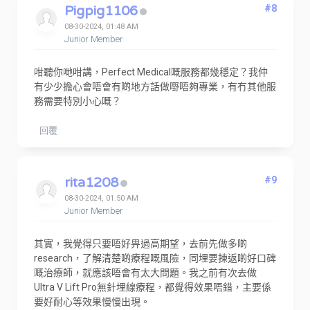
Pigpig1106
#8
08-30-2024, 01:48 AM
Junior Member
咁聽你哋咁講，Perfect Medical嘅服務都幾穩定？我仲
有少少擔心會唔會有啲地方話做嘢唔夠專業，有冇其他服
務需要特別小心嘅？
回覆
rita1208
#9
08-30-2024, 01:50 AM
Junior Member
其實，我覺得只要唔好畀過高期望，去前先做多啲
research，了解清楚啲療程嘅風險，同埋要揀返啲好口碑
嘅治療師，就應該唔會有太大問題。我之前有次去做
Ultra V Lift Pro無針埋線療程，都覺得效果唔錯，主要係
要好耐心等效果慢慢出現。