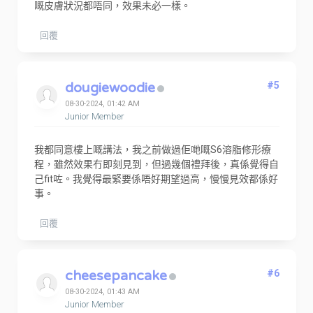
嘅皮膚狀況都唔同，效果未必一樣。
回覆
dougiewoodie
#5
08-30-2024, 01:42 AM
Junior Member
我都同意樓上嘅講法，我之前做過佢哋嘅S6溶脂修形療
程，雖然效果冇即刻見到，但過幾個禮拜後，真係覺得自
己fit咗。我覺得最緊要係唔好期望過高，慢慢見效都係好
事。
回覆
cheesepancake
#6
08-30-2024, 01:43 AM
Junior Member