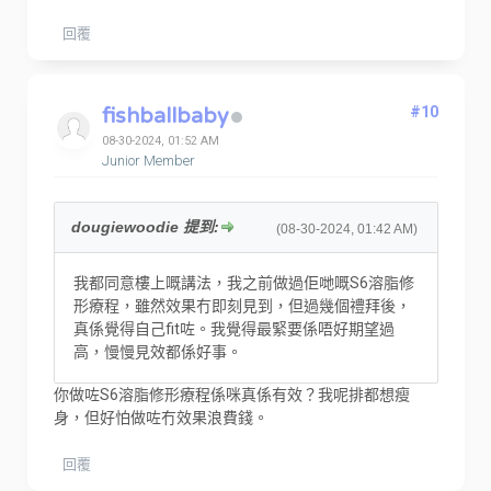
回覆
fishballbaby
#10
08-30-2024, 01:52 AM
Junior Member
dougiewoodie 提到:
(08-30-2024, 01:42 AM)
我都同意樓上嘅講法，我之前做過佢哋嘅S6溶脂修
形療程，雖然效果冇即刻見到，但過幾個禮拜後，
真係覺得自己fit咗。我覺得最緊要係唔好期望過
高，慢慢見效都係好事。
你做咗S6溶脂修形療程係咪真係有效？我呢排都想瘦
身，但好怕做咗冇效果浪費錢。
回覆