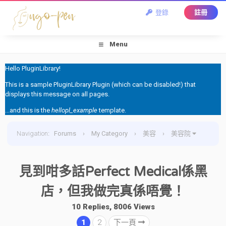
登錄
註冊
Menu
Hello PluginLibrary!
This is a sample PluginLibrary Plugin (which can be disabled!) that
displays this message on all pages.
...and this is the
hellopl_example
template.
Navigation
:
Forums
›
My Category
›
美容
›
美容院
›
見到咁多話Perfect Medical係黑店，但我做完真係唔覺！
見到咁多話Perfect Medical係黑
店，但我做完真係唔覺！
10 Replies, 8006 Views
1
2
下一頁