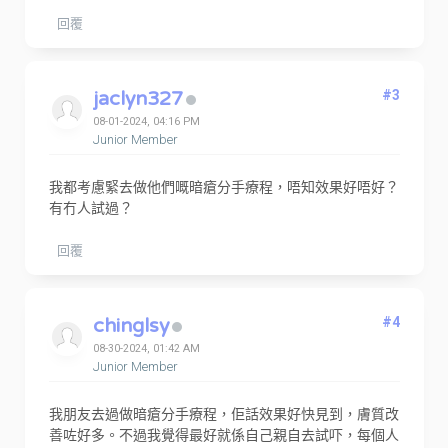
回覆
jaclyn327
#3
08-01-2024, 04:16 PM
Junior Member
我都考慮緊去做他們嘅暗瘡分手療程，唔知效果好唔好？
有冇人試過？
回覆
chinglsy
#4
08-30-2024, 01:42 AM
Junior Member
我朋友去過做暗瘡分手療程，佢話效果好快見到，膚質改
善咗好多。不過我覺得最好就係自己親自去試吓，每個人