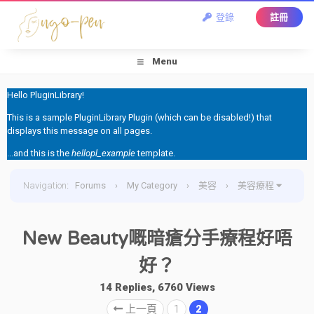
登錄
註冊
Menu
Hello PluginLibrary!
This is a sample PluginLibrary Plugin (which can be disabled!) that
displays this message on all pages.
...and this is the
hellopl_example
template.
Navigation
:
Forums
›
My Category
›
美容
›
美容療程
›
New Beauty嘅暗瘡分手療程好唔好？
New Beauty嘅暗瘡分手療程好唔
好？
14 Replies, 6760 Views
上一頁
1
2