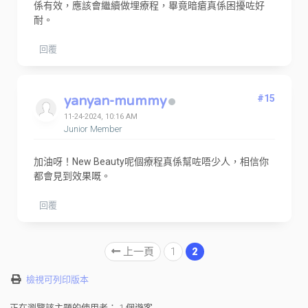
係有效，應該會繼續做埋療程，畢竟暗瘡真係困擾咗好
耐。
回覆
yanyan-mummy
#15
11-24-2024, 10:16 AM
Junior Member
加油呀！New Beauty呢個療程真係幫咗唔少人，相信你
都會見到效果嘅。
回覆
上一頁
1
2
檢視可列印版本
正在瀏覽該主題的使用者： 1 個遊客