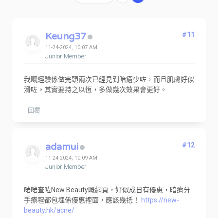
Keung37
#11
11-24-2024, 10:07 AM
Junior Member
我嘅經驗係做完頭兩次已經見到暗瘡少咗，而且肌膚好似
滑咗。其實要持之以恆，多做幾次效果會更好。
回覆
adamui
#12
11-24-2024, 10:09 AM
Junior Member
啱啱查咗New Beauty嘅網頁，好似成日有優惠，暗瘡分
手療程都包埋係優惠裡面，應該幾抵！
https://new-
beauty.hk/acne/