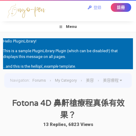
登錄
註冊
Menu
Hello PluginLibrary!
This is a sample PluginLibrary Plugin (which can be disabled!) that
displays this message on all pages.
...and this is the
hellopl_example
template.
Navigation
:
Forums
›
My Category
›
美容
›
美容療程
›
Fotona 4D 鼻鼾槍療程真係有效果？
Fotona 4D 鼻鼾槍療程真係有效
果？
13 Replies, 6823 Views