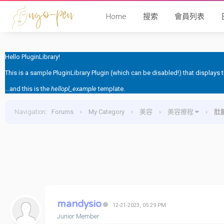
Home
搜索
會員列表
Hello PluginLibrary!
This is a sample PluginLibrary Plugin (which can be disabled!) that displays
...and this is the
hellopl_example
template.
Navigation
:
Forums
›
My Category
›
美容
›
美容療程
›
肚
mandysio
12-21-2023, 05:29 PM
Junior Member