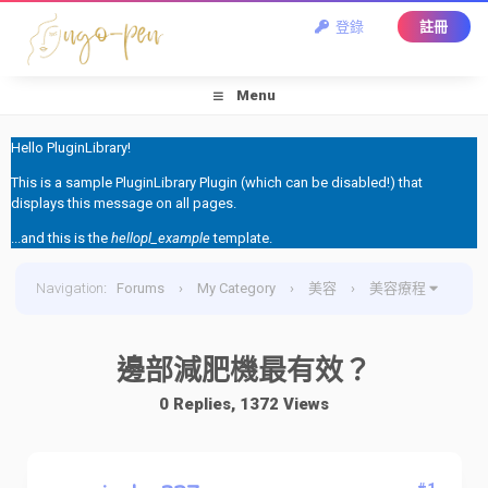
登錄
註冊
Menu
Hello PluginLibrary!
This is a sample PluginLibrary Plugin (which can be disabled!) that
displays this message on all pages.
...and this is the
hellopl_example
template.
Navigation
:
Forums
›
My Category
›
美容
›
美容療程
›
邊部減肥機最有效？
邊部減肥機最有效？
0 Replies, 1372 Views