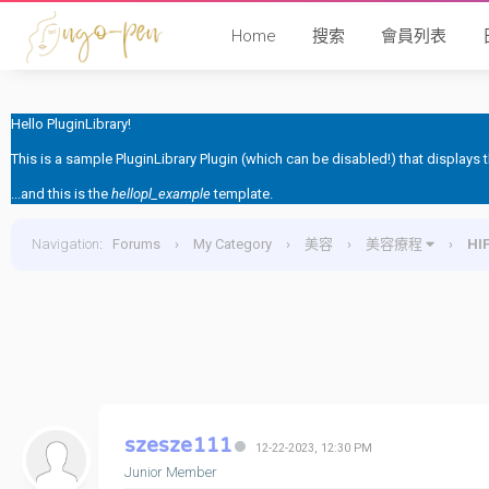
Home
搜索
會員列表
Hello PluginLibrary!
This is a sample PluginLibrary Plugin (which can be disabled!) that displays
...and this is the
hellopl_example
template.
Navigation
:
Forums
›
My Category
›
美容
›
美容療程
›
HI
szesze111
12-22-2023, 12:30 PM
Junior Member