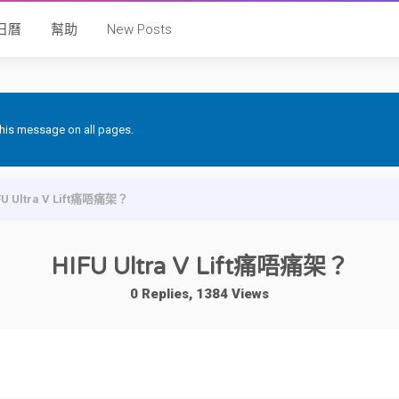
日曆
幫助
New Posts
 this message on all pages.
FU Ultra V Lift痛唔痛架？
HIFU Ultra V Lift痛唔痛架？
0 Replies, 1384 Views