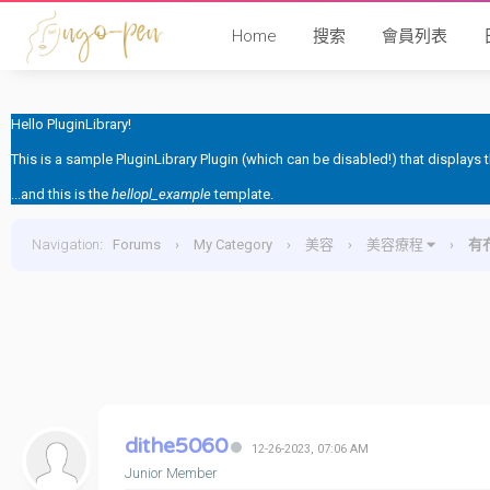
Home
搜索
會員列表
Hello PluginLibrary!
This is a sample PluginLibrary Plugin (which can be disabled!) that displays
...and this is the
hellopl_example
template.
Navigation
:
Forums
›
My Category
›
美容
›
美容療程
›
有
dithe5060
12-26-2023, 07:06 AM
Junior Member