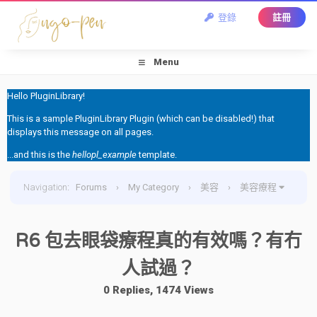
登錄
註冊
Menu
Hello PluginLibrary!
This is a sample PluginLibrary Plugin (which can be disabled!) that
displays this message on all pages.
...and this is the
hellopl_example
template.
Navigation
:
Forums
›
My Category
›
美容
›
美容療程
›
R6 包去眼袋療程真的有效嗎？有冇人試過？
R6 包去眼袋療程真的有效嗎？有冇
人試過？
0 Replies, 1474 Views