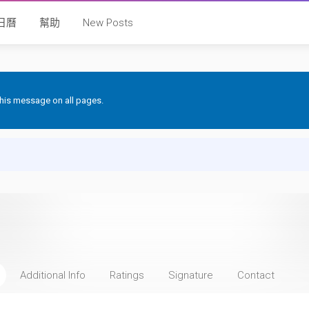
日曆
幫助
New Posts
 this message on all pages.
Additional Info
Ratings
Signature
Contact