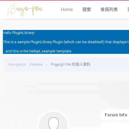
Home
搜索
會員列表
Hello PluginLibrary!
This is a sample PluginLibrary Plugin (which can be disabled!) that displays
...and this is the
hellopl_example
template.
Navigation
:
Forums
›
Pigpig1106 的個人資料
Forum Info