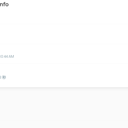
nfo
10:44 AM
53 秒