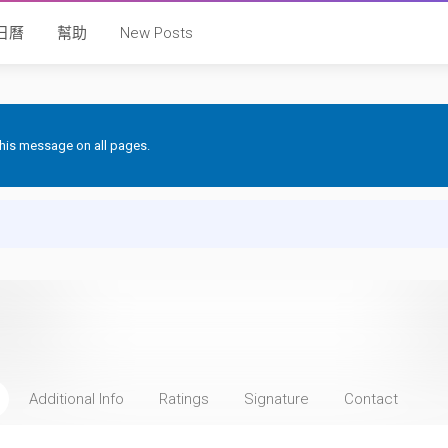
日曆
幫助
New Posts
 this message on all pages.
Additional Info
Ratings
Signature
Contact