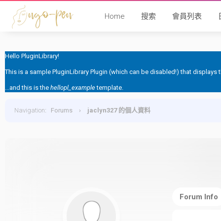
Home
搜索
會員列表
Hello PluginLibrary!
This is a sample PluginLibrary Plugin (which can be disabled!) that displays
...and this is the
hellopl_example
template.
Navigation
:
Forums
›
jaclyn327 的個人資料
Forum Info