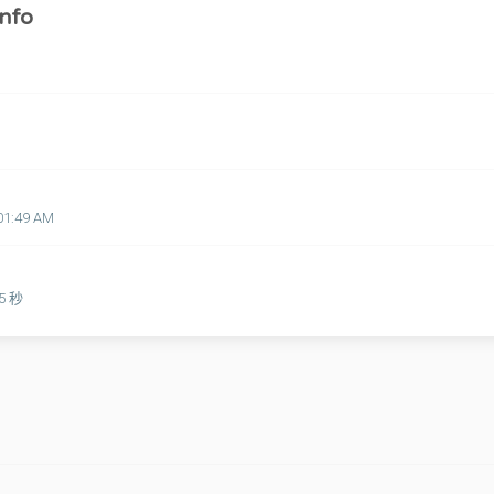
nfo
01:49 AM
25 秒