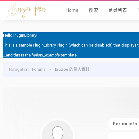
Home
搜索
會員列表
Hello PluginLibrary!
This is a sample PluginLibrary Plugin (which can be disabled!) that displays
...and this is the
hellopl_example
template.
Navigation
:
Forums
›
kiuzoe 的個人資料
Forum Info