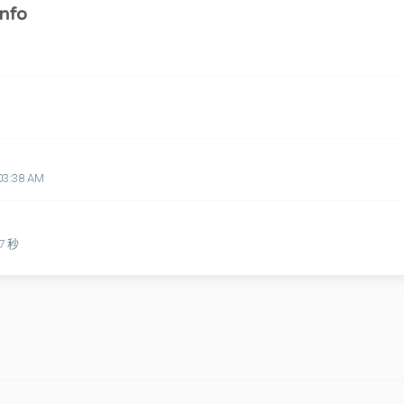
nfo
03:38 AM
47 秒