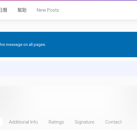
日曆
幫助
New Posts
 this message on all pages.
Additional Info
Ratings
Signature
Contact