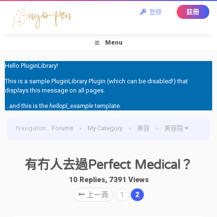
登錄
註冊
Menu
Hello PluginLibrary!
This is a sample PluginLibrary Plugin (which can be disabled!) that
displays this message on all pages.
...and this is the
hellopl_example
template.
Navigation
:
Forums
›
My Category
›
美容
›
美容院
›
有冇人去過Perfect Medical？
有冇人去過Perfect Medical？
10 Replies, 7391 Views
上一頁
1
2