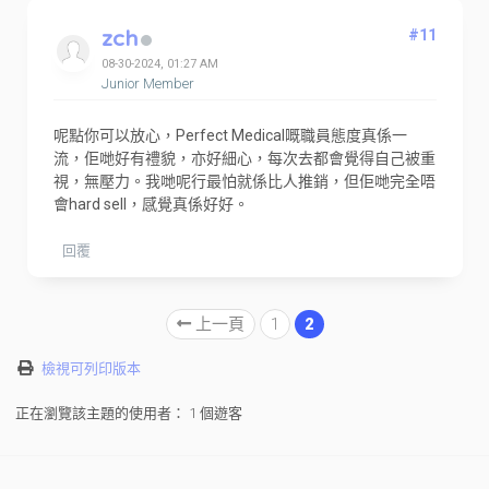
zch
#11
08-30-2024, 01:27 AM
Junior Member
呢點你可以放心，Perfect Medical嘅職員態度真係一
流，佢哋好有禮貌，亦好細心，每次去都會覺得自己被重
視，無壓力。我哋呢行最怕就係比人推銷，但佢哋完全唔
會hard sell，感覺真係好好。
回覆
上一頁
1
2
檢視可列印版本
正在瀏覽該主題的使用者： 1 個遊客