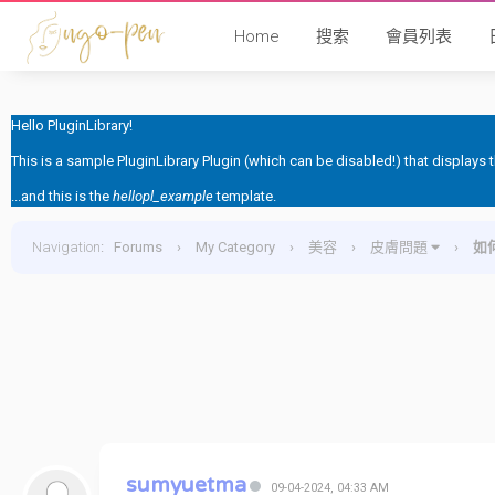
Home
搜索
會員列表
Hello PluginLibrary!
This is a sample PluginLibrary Plugin (which can be disabled!) that displays
...and this is the
hellopl_example
template.
Navigation
:
Forums
›
My Category
›
美容
›
皮膚問題
›
如
sumyuetma
09-04-2024, 04:33 AM