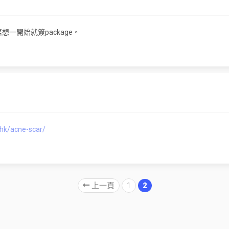
唔想一開始就簽package。
hk/acne-scar/
上一頁
1
2