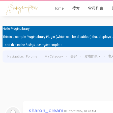
Home
搜索
會員列表
Hello PluginLibrary!
This is a sample PluginLibrary Plugin (which can be disabled!) that displays
...and this is the
hellopl_example
template.
Navigation
:
Forums
›
My Category
›
美容
›
皮膚問題
›
老
sharon_cream
12-02-2024, 03:40 AM