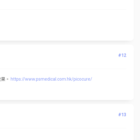
#12
效果。
https://www.psmedical.com.hk/picocure/
#13