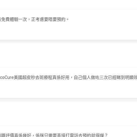
家新客有免費體驗一次，正考慮要唔要預約。
coCure美國超皮秒去斑療程真係好用，自己個人做咗三次已經睇到明顯
dical嘅評價真係幾好，係咪只需要直接打電話去預約就得㗎？