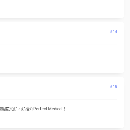
#14
#15
，好推介Perfect Medical！