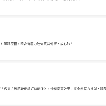
細咁解釋療程，唔會有壓力逼你買其他嘢，放心啦！
正！做完之後感覺皮膚好似乾淨咗，仲有提亮效果，完全無壓力推銷，服務態度又好