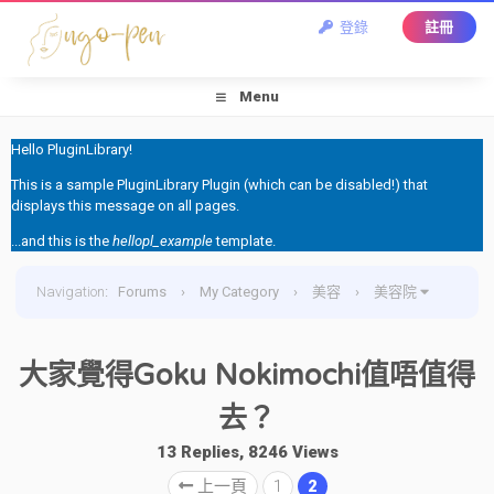
登錄
註冊
Menu
Hello PluginLibrary!
This is a sample PluginLibrary Plugin (which can be disabled!) that
displays this message on all pages.
...and this is the
hellopl_example
template.
Navigation
:
Forums
›
My Category
›
美容
›
美容院
›
大家覺得Goku Nokimochi值唔值得去？
大家覺得Goku Nokimochi值唔值得
去？
13 Replies, 8246 Views
上一頁
1
2