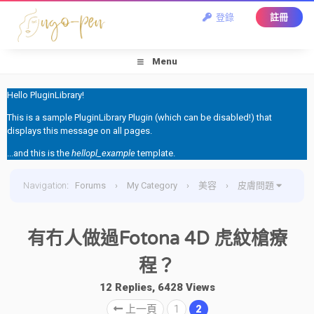
登錄
註冊
Menu
Hello PluginLibrary!
This is a sample PluginLibrary Plugin (which can be disabled!) that
displays this message on all pages.
...and this is the
hellopl_example
template.
Navigation
:
Forums
›
My Category
›
美容
›
皮膚問題
›
有冇人做過Fotona 4D 虎紋槍療程？
有冇人做過Fotona 4D 虎紋槍療
程？
12 Replies, 6428 Views
上一頁
1
2