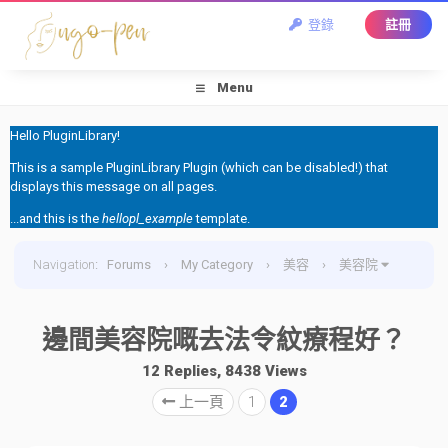
登錄
註冊
Menu
Hello PluginLibrary!
This is a sample PluginLibrary Plugin (which can be disabled!) that
displays this message on all pages.
...and this is the
hellopl_example
template.
Navigation
:
Forums
›
My Category
›
美容
›
美容院
›
邊間美容院嘅去法令紋療程好？
邊間美容院嘅去法令紋療程好？
12 Replies, 8438 Views
上一頁
1
2