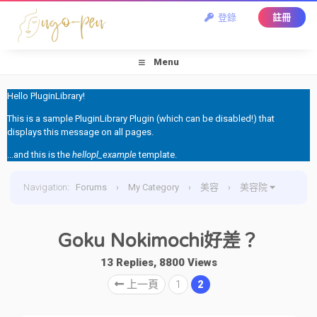
登錄
註冊
Menu
Hello PluginLibrary!
This is a sample PluginLibrary Plugin (which can be disabled!) that
displays this message on all pages.
...and this is the
hellopl_example
template.
Navigation
:
Forums
›
My Category
›
美容
›
美容院
›
Goku Nokimochi好差？
Goku Nokimochi好差？
13 Replies, 8800 Views
上一頁
1
2