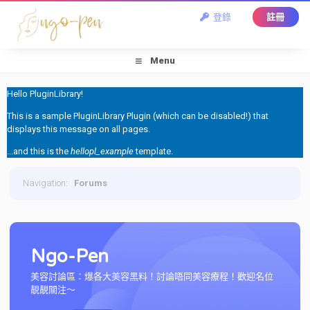
登錄
註冊
Menu
Hello PluginLibrary!
This is a sample PluginLibrary Plugin (which can be disabled!) that
displays this message on all pages.
...and this is the
hellopl_example
template.
Navigation
:
Forums
Ngo-Pen
美容討論區：爆各大美容黑料！討論唔同美容療程！歡迎名位
靚靚關注～