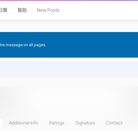
日曆
幫助
New Posts
 this message on all pages.
Additional Info
Ratings
Signature
Contact