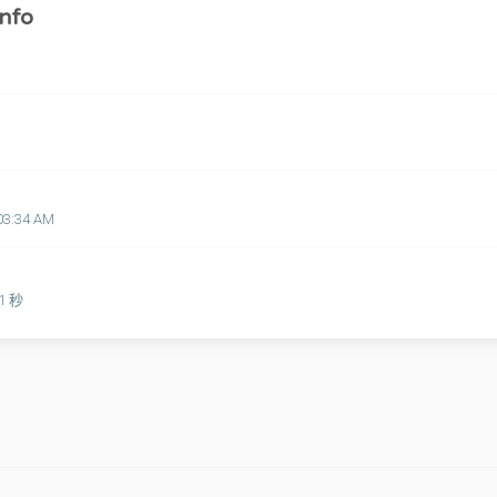
nfo
03:34 AM
51 秒