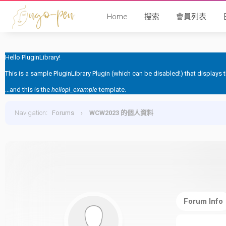
Home
搜索
會員列表
Hello PluginLibrary!
This is a sample PluginLibrary Plugin (which can be disabled!) that displays
...and this is the
hellopl_example
template.
Navigation
:
Forums
›
WCW2023 的個人資料
Forum Info