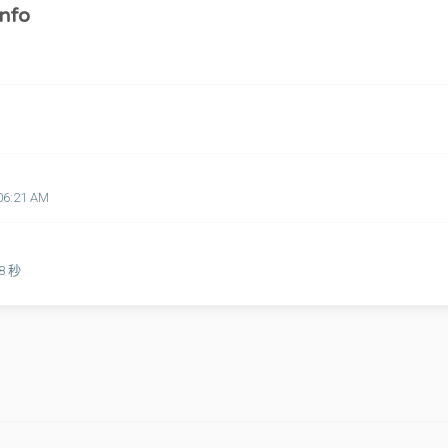
nfo
06:21 AM
58 秒