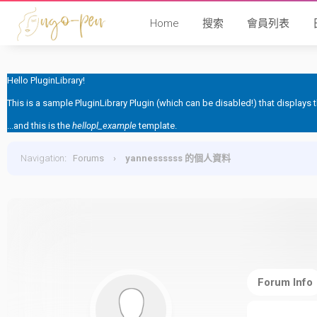
Home
搜索
會員列表
Hello PluginLibrary!
This is a sample PluginLibrary Plugin (which can be disabled!) that displays
...and this is the
hellopl_example
template.
Navigation
:
Forums
›
yannessssss 的個人資料
Forum Info