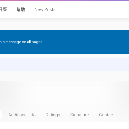
日曆
幫助
New Posts
 this message on all pages.
Additional Info
Ratings
Signature
Contact