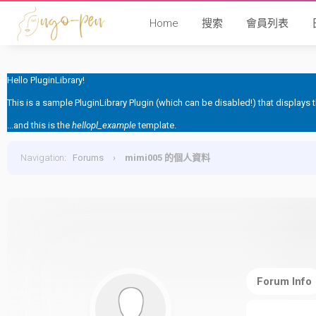
Home
搜索
會員列表
Hello PluginLibrary!
This is a sample PluginLibrary Plugin (which can be disabled!) that displays
...and this is the
hellopl_example
template.
Navigation
:
Forums
›
mimi005 的個人資料
Forum Info