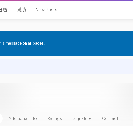
日曆
幫助
New Posts
 this message on all pages.
Additional Info
Ratings
Signature
Contact