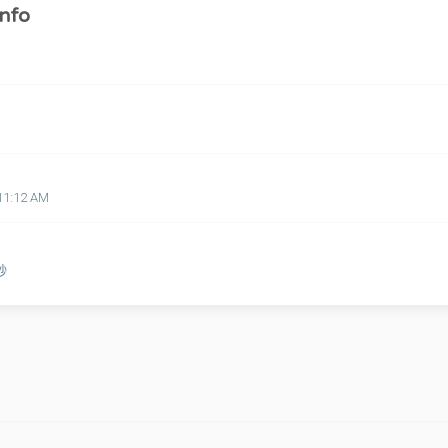
nfo
11:12 AM
 秒