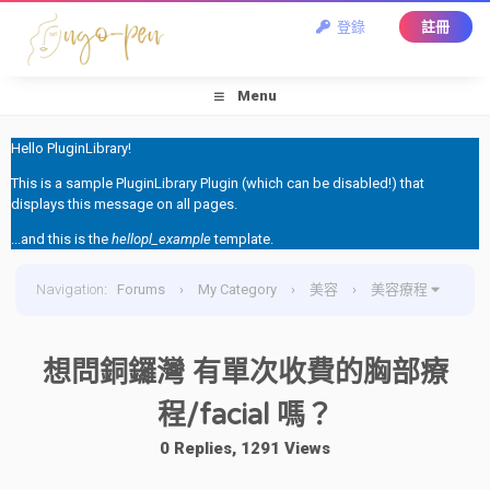
登錄
註冊
Menu
Hello PluginLibrary!
This is a sample PluginLibrary Plugin (which can be disabled!) that
displays this message on all pages.
...and this is the
hellopl_example
template.
Navigation
:
Forums
›
My Category
›
美容
›
美容療程
›
想問銅鑼灣 有單次收費的胸部療程/facial 嗎？
想問銅鑼灣 有單次收費的胸部療
程/facial 嗎？
0 Replies, 1291 Views