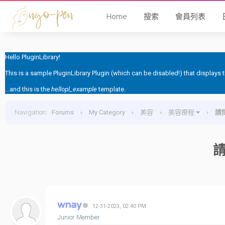
Home
搜索
會員列表
Hello PluginLibrary!
This is a sample PluginLibrary Plugin (which can be disabled!) that displays
...and this is the
hellopl_example
template.
Navigation
:
Forums
›
My Category
›
美容
›
美容療程
›
請
請
wnay
12-31-2023, 02:40 PM
Junior Member