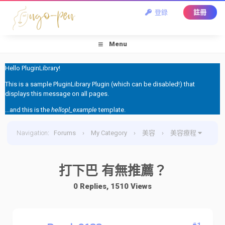
登錄
註冊
Menu
Hello PluginLibrary!
This is a sample PluginLibrary Plugin (which can be disabled!) that
displays this message on all pages.
...and this is the
hellopl_example
template.
Navigation
:
Forums
›
My Category
›
美容
›
美容療程
›
打下巴 有無推薦？
打下巴 有無推薦？
0 Replies, 1510 Views