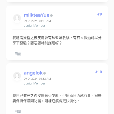
milkteaYue
#9
09-04-2024, 04:31 AM
Junior Member
我聽講療程之後皮膚會有短暫嘅敏感，有冇人做過可以分
享下經驗？要唔要特別護理呀？
回覆
angelok
#10
09-04-2024, 04:32 AM
Junior Member
我自己做完之後皮膚有少少紅，但係兩日內就冇事，記得
要保持保濕同防曬，咁樣疤痕會更快淡化。
回覆