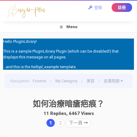
登錄
註冊
Menu
Hello PluginLibrary!
This is a sample PluginLibrary Plugin (which can be disabled!) that
displays this message on all pages.
...and this is the
hellopl_example
template.
Navigation
:
Forums
›
My Category
›
美容
›
皮膚問題
›
如何治療暗瘡疤痕？
如何治療暗瘡疤痕？
11 Replies, 6467 Views
1
2
下一頁