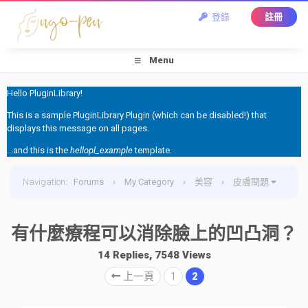
登錄
註冊
Menu
Hello PluginLibrary!
This is a sample PluginLibrary Plugin (which can be disabled!) that
displays this message on all pages.
...and this is the
hellopl_example
template.
Navigation
:
Forums
›
My Category
›
美容
›
皮膚問題
›
有什麼療程可以消除臉上的凹凸洞？
有什麼療程可以消除臉上的凹凸洞？
14 Replies, 7548 Views
上一頁
1
2