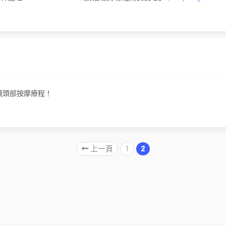
i嘅頭部按摩療程！
上一頁
1
2