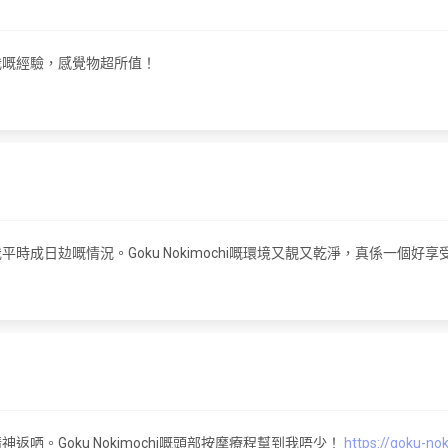
我嘅經驗，感覺物超所值！
成日攰嘅情況。Goku Nokimochi嘅環境又靚又乾淨，真係一個好享
。Goku Nokimochi嘅頭部按摩療程幫到我唔少！
https://goku-no