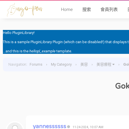
Home
搜索
會員列表
Hello PluginLibrary!
This is a sample PluginLibrary Plugin (which can be disabled!) that displays
...and this is the
hellopl_example
template.
Navigation
:
Forums
›
My Category
›
美容
›
美容療程
›
G
Go
yannessssss
11-24-2024, 10:07 AM