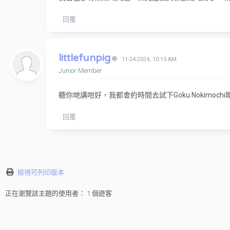
回覆
littlefunpig
11-24-2024, 10:15 AM
Junior Member
聽你哋講咁好，我都會約時間去試下Goku Nokimoch
回覆
檢視可列印版本
正在瀏覽該主題的使用者： 1 個遊客