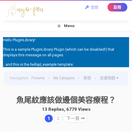
登錄
註冊
Menu
Hello PluginLibrary!
This is a sample PluginLibrary Plugin (which can be disabled!) that
displays this message on all pages.
...and this is the
hellopl_example
template.
Navigation
:
Forums
›
My Category
›
美容
›
皮膚問題
›
魚尾紋應該做邊個美容療程？
魚尾紋應該做邊個美容療程？
13 Replies, 6779 Views
1
2
下一頁