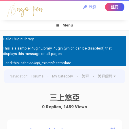
登錄
註冊
Menu
Hello PluginLibrary!
This is a sample PluginLibrary Plugin (which can be disabled!) that
displays this message on all pages.
...and this is the
hellopl_example
template.
Navigation
:
Forums
›
My Category
›
美容
›
美容療程
›
三上悠亞
三上悠亞
0 Replies, 1459 Views