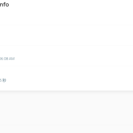
nfo
06:08 AM
25 秒