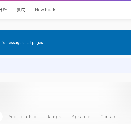
日曆
幫助
New Posts
 this message on all pages.
Additional Info
Ratings
Signature
Contact