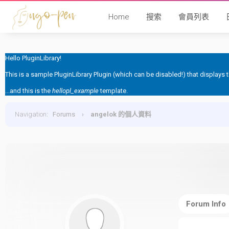
Home
搜索
會員列表
Hello PluginLibrary!
This is a sample PluginLibrary Plugin (which can be disabled!) that displays
...and this is the
hellopl_example
template.
Navigation
:
Forums
›
angelok 的個人資料
Forum Info