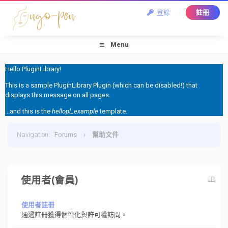
登錄
註冊
Menu
Hello PluginLibrary!
This is a sample PluginLibrary Plugin (which can be disabled!) that
displays this message on all pages.
...and this is the
hellopl_example
template.
Navigation
:
Forums
›
幫助文件
使用者(會員)
使用者註冊
通過註冊獲得個性化與許可權訪問。