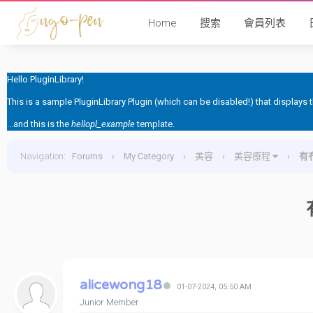
Home
搜索
會員列表
Hello PluginLibrary!
This is a sample PluginLibrary Plugin (which can be disabled!) that displays
...and this is the
hellopl_example
template.
Navigation
:
Forums
›
My Category
›
美容
›
美容療程
›
有
alicewong18
01-07-2024, 05:50 AM
Junior Member