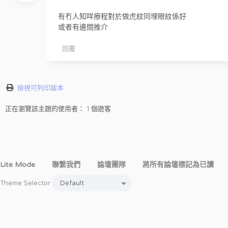
有冇人知咩療程對於做虎紋同埋眼紋係好
或者有邊間推介
回覆
檢視可列印版本
正在瀏覽該主題的使用者： 1 個遊客
Lite Mode
聯繫我們
論壇團隊
將所有論壇標記為已讀
Theme Selector