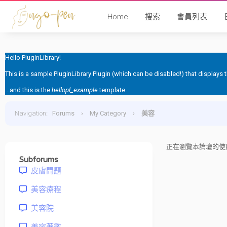
Home
搜索
會員列表
Hello PluginLibrary!
This is a sample PluginLibrary Plugin (which can be disabled!) that displays
...and this is the
hellopl_example
template.
Navigation
:
Forums
›
My Category
›
美容
正在瀏覽本論壇的使用
Subforums
皮膚問題
美容療程
美容院