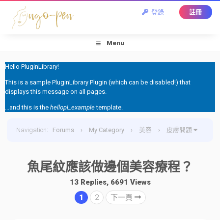
登錄
註冊
Menu
Hello PluginLibrary!
This is a sample PluginLibrary Plugin (which can be disabled!) that
displays this message on all pages.
...and this is the
hellopl_example
template.
Navigation
:
Forums
›
My Category
›
美容
›
皮膚問題
›
魚尾紋應該做邊個美容療程？
魚尾紋應該做邊個美容療程？
13 Replies, 6691 Views
1
2
下一頁