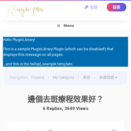
登錄
註冊
Menu
Hello PluginLibrary!
This is a sample PluginLibrary Plugin (which can be disabled!) that
displays this message on all pages.
...and this is the
hellopl_example
template.
Navigation
:
Forums
›
My Category
›
美容
›
皮膚問題
›
邊個去斑療程效果好？
邊個去斑療程效果好？
6 Replies, 3649 Views