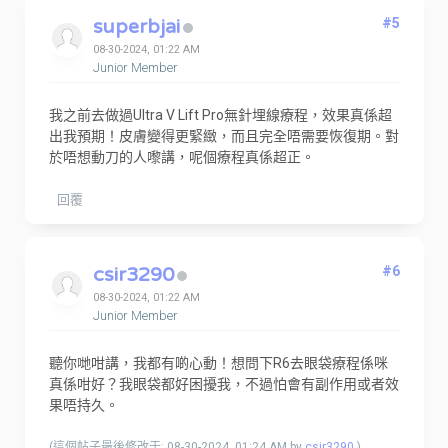
superbjai
#5
08-30-2024, 01:22 AM
Junior Member
我之前去做過Ultra V Lift Pro無針埋線療程，效果真係超
出我預期！皮膚變得更緊緻，而且完全唔需要恢復期。對
於唔想動刀的人嚟講，呢個療程真係超正。
回覆
csir3290
#6
08-30-2024, 01:22 AM
Junior Member
聽你哋咁講，我都有啲心動！想問下R6去眼袋療程係咪
真係咁好？我眼袋都好困擾我，不過怕會有副作用或者效
果唔持久。
(這個帖子最後修改于: 08-30-2024, 01:24 AM by
csir3290
.)