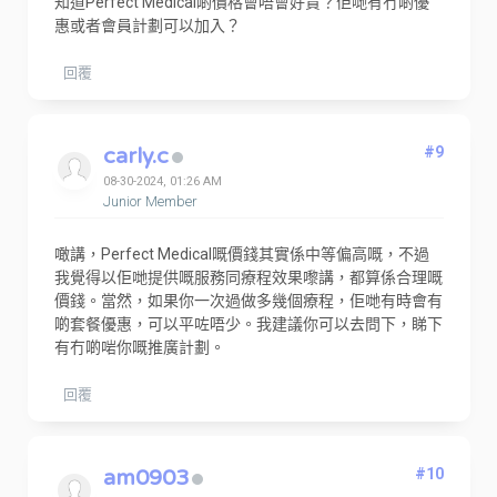
知道Perfect Medical啲價格會唔會好貴？佢哋有冇啲優
惠或者會員計劃可以加入？
回覆
carly.c
#9
08-30-2024, 01:26 AM
Junior Member
噉講，Perfect Medical嘅價錢其實係中等偏高嘅，不過
我覺得以佢哋提供嘅服務同療程效果嚟講，都算係合理嘅
價錢。當然，如果你一次過做多幾個療程，佢哋有時會有
啲套餐優惠，可以平咗唔少。我建議你可以去問下，睇下
有冇啲啱你嘅推廣計劃。
回覆
am0903
#10