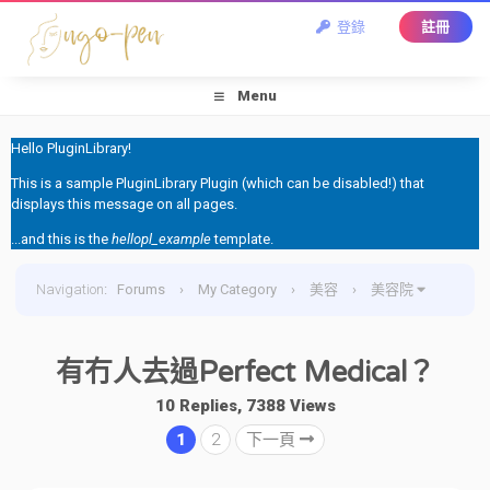
登錄
註冊
Menu
Hello PluginLibrary!
This is a sample PluginLibrary Plugin (which can be disabled!) that
displays this message on all pages.
...and this is the
hellopl_example
template.
Navigation
:
Forums
›
My Category
›
美容
›
美容院
›
有冇人去過Perfect Medical？
有冇人去過Perfect Medical？
10 Replies, 7388 Views
1
2
下一頁