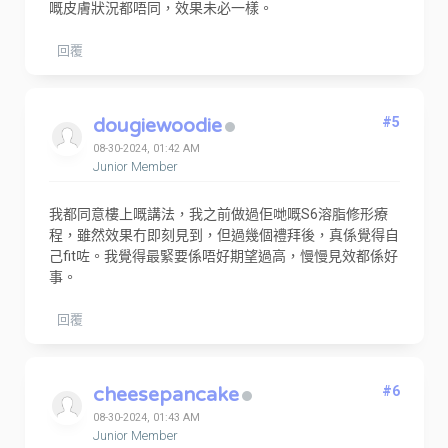
嘅皮膚狀況都唔同，效果未必一樣。
回覆
dougiewoodie
#5
08-30-2024, 01:42 AM
Junior Member
我都同意樓上嘅講法，我之前做過佢哋嘅S6溶脂修形療
程，雖然效果冇即刻見到，但過幾個禮拜後，真係覺得自
己fit咗。我覺得最緊要係唔好期望過高，慢慢見效都係好
事。
回覆
cheesepancake
#6
08-30-2024, 01:43 AM
Junior Member