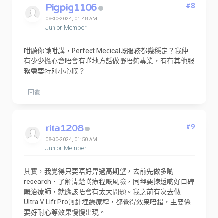
Pigpig1106
#8
08-30-2024, 01:48 AM
Junior Member
咁聽你哋咁講，Perfect Medical嘅服務都幾穩定？我仲
有少少擔心會唔會有啲地方話做嘢唔夠專業，有冇其他服
務需要特別小心嘅？
回覆
rita1208
#9
08-30-2024, 01:50 AM
Junior Member
其實，我覺得只要唔好畀過高期望，去前先做多啲
research，了解清楚啲療程嘅風險，同埋要揀返啲好口碑
嘅治療師，就應該唔會有太大問題。我之前有次去做
Ultra V Lift Pro無針埋線療程，都覺得效果唔錯，主要係
要好耐心等效果慢慢出現。