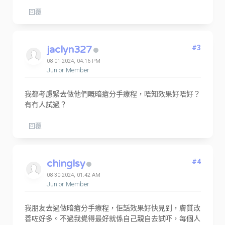
回覆
jaclyn327
#3
08-01-2024, 04:16 PM
Junior Member
我都考慮緊去做他們嘅暗瘡分手療程，唔知效果好唔好？
有冇人試過？
回覆
chinglsy
#4
08-30-2024, 01:42 AM
Junior Member
我朋友去過做暗瘡分手療程，佢話效果好快見到，膚質改
善咗好多。不過我覺得最好就係自己親自去試吓，每個人