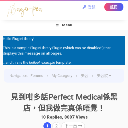
登錄
註冊
Menu
Hello PluginLibrary!
This is a sample PluginLibrary Plugin (which can be disabled!) that
displays this message on all pages.
...and this is the
hellopl_example
template.
Navigation
:
Forums
›
My Category
›
美容
›
美容院
›
見到咁多話Perfect Medical係黑店，但我做完真係唔覺！
見到咁多話Perfect Medical係黑
店，但我做完真係唔覺！
10 Replies, 8007 Views
1
2
下一頁