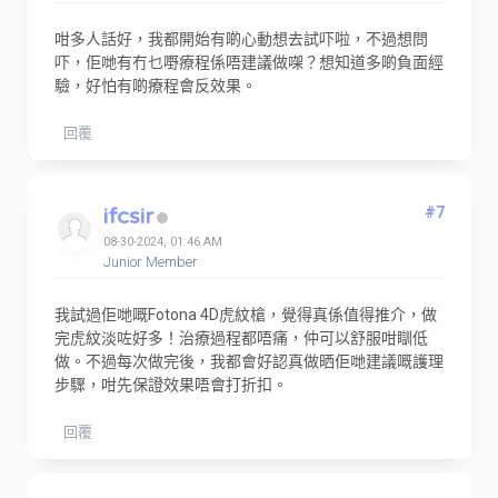
咁多人話好，我都開始有啲心動想去試吓啦，不過想問
吓，佢哋有冇乜嘢療程係唔建議做㗎？想知道多啲負面經
驗，好怕有啲療程會反效果。
回覆
ifcsir
#7
08-30-2024, 01:46 AM
Junior Member
我試過佢哋嘅Fotona 4D虎紋槍，覺得真係值得推介，做
完虎紋淡咗好多！治療過程都唔痛，仲可以舒服咁瞓低
做。不過每次做完後，我都會好認真做晒佢哋建議嘅護理
步驟，咁先保證效果唔會打折扣。
回覆