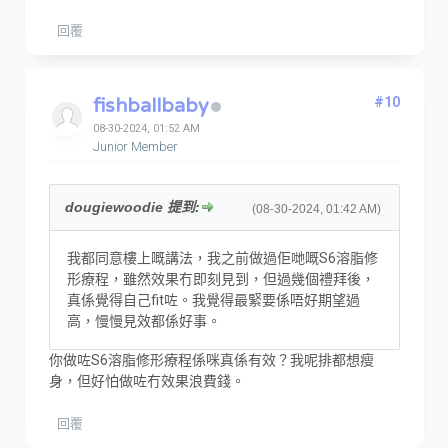
回覆
fishballbaby
#10
08-30-2024, 01:52 AM
Junior Member
dougiewoodie 提到:
(08-30-2024, 01:42 AM)
我都同意樓上嘅講法，我之前做過佢哋嘅S6溶脂修
形療程，雖然效果冇即刻見到，但過幾個禮拜後，
真係覺得自己fit咗。我覺得最緊要係唔好期望過
高，慢慢見效都係好事。
你做咗S6溶脂修形療程係咪真係有效？我呢排都想瘦
身，但好怕做咗冇效果浪費錢。
回覆