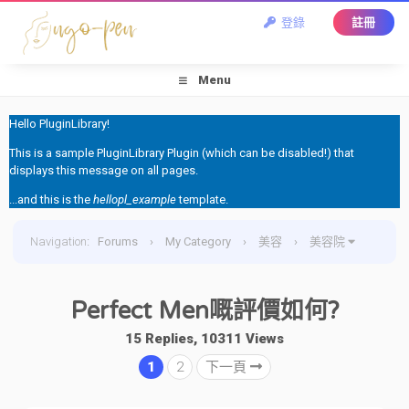
登錄
註冊
Menu
Hello PluginLibrary!
This is a sample PluginLibrary Plugin (which can be disabled!) that
displays this message on all pages.
...and this is the
hellopl_example
template.
Navigation
:
Forums
›
My Category
›
美容
›
美容院
›
Perfect Men嘅評價如何?
Perfect Men嘅評價如何?
15 Replies, 10311 Views
1
2
下一頁