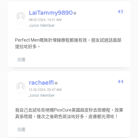
LaiTammy9890
#3
08-02-2024, 10:31 AM
Junior Member
Perfect Men嘅無針埋線療程都幾有效，朋友試過話面部
提拉咗好多。
回覆
rachaelfi
#4
12-02-2024, 05:47 AM
Junior Member
我自己去試咗佢哋嘅PicoCure美國超皮秒去斑療程，效果
真係唔錯，幾次之後啲色斑淡咗好多，皮膚都光滑咗！
回覆