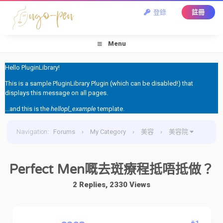
登錄
註冊
Menu
Hello PluginLibrary!
This is a sample PluginLibrary Plugin (which can be disabled!) that
displays this message on all pages.
...and this is the
hellopl_example
template.
Navigation
:
Forums
›
My Category
›
美容
›
美容院
›
Perfect Men嘅去斑療程抵唔抵做？
Perfect Men嘅去斑療程抵唔抵做？
2 Replies, 2330 Views